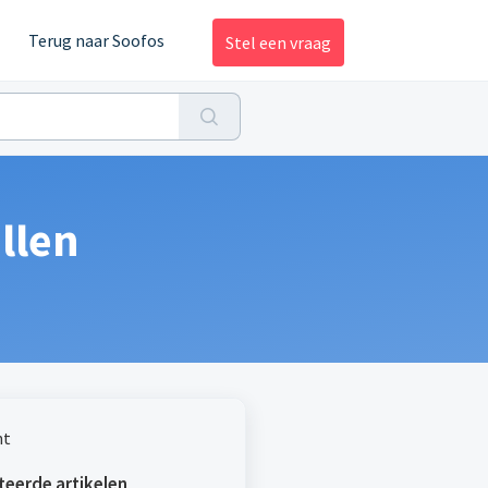
Terug naar Soofos
Stel een vraag
ellen
nt
teerde artikelen