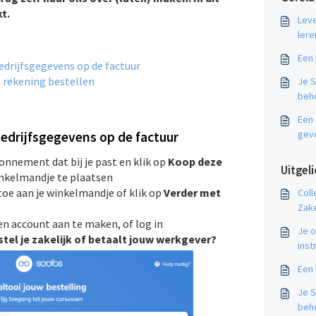
kt.
Lev
lere
Een 
edrijfsgegevens op de factuur
p rekening bestellen
Je 
behe
Een
gev
edrijfsgegevens op de factuur
bonnement dat bij je past en klik op
Koop deze
Uitgeli
inkelmandje te plaatsen
toe aan je winkelmandje of klik op
Verder met
Coll
Zake
en account aan te maken, of log in
Je 
tel je zakelijk of betaalt jouw werkgever?
inst
Een 
Je 
behe