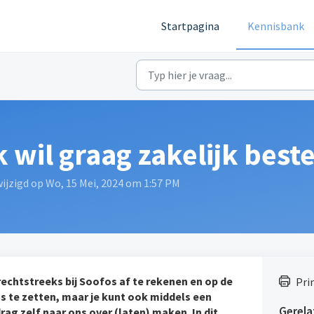
Startpagina
Kennisbank
k wil graag zakelijk best
ijzigd op Wo, 15 Mei, 2024 om 1:57 PM
echtstreeks bij Soofos af te rekenen en op de
Pri
s te zetten, maar je kunt ook middels een
Gerela
rag zelf naar ons over (laten) maken. In dit