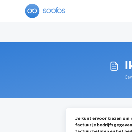
Doorgaan naar hoofdinhoud
I
Gew
Je kunt ervoor kiezen om r
factuur je bedrijfsgegeven
factuur betalen en het bed