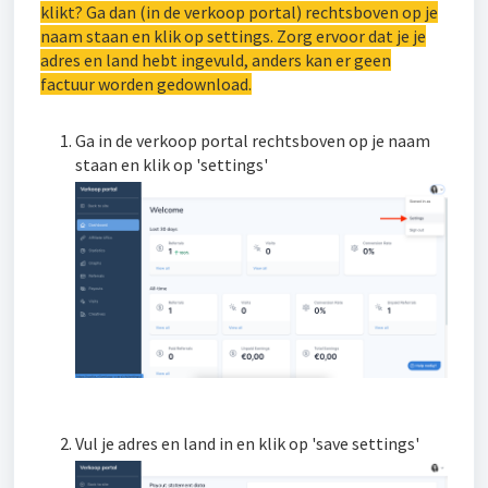
klikt? Ga dan (in de verkoop portal) rechtsboven op je
naam staan en klik op settings. Zorg ervoor dat je je
adres en land hebt ingevuld, anders kan er geen
factuur worden gedownload.
Ga in de verkoop portal rechtsboven op je naam
staan en klik op 'settings'
Vul je adres en land in en klik op 'save settings'